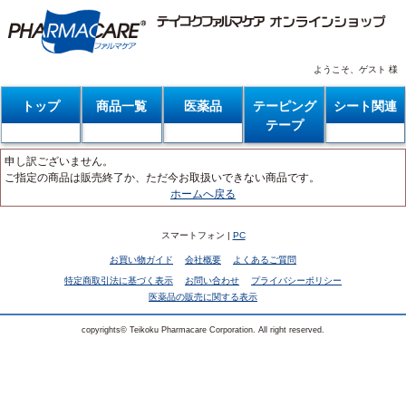
ようこそ、ゲスト 様
トップ
商品一覧
医薬品
テーピング
シート関連
テープ
申し訳ございません。
ご指定の商品は販売終了か、ただ今お取扱いできない商品です。
ホームへ戻る
スマートフォン |
PC
お買い物ガイド
会社概要
よくあるご質問
特定商取引法に基づく表示
お問い合わせ
プライバシーポリシー
医薬品の販売に関する表示
copyrights© Teikoku Pharmacare Corporation. All right reserved.