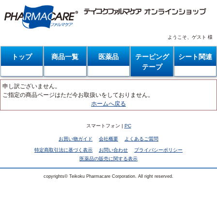
ようこそ、ゲスト 様
トップ
商品一覧
医薬品
テーピング
シート関連
テープ
申し訳ございません。
ご指定の商品ページはただ今お取扱いをしておりません。
ホームへ戻る
スマートフォン |
PC
お買い物ガイド
会社概要
よくあるご質問
特定商取引法に基づく表示
お問い合わせ
プライバシーポリシー
医薬品の販売に関する表示
copyrights© Teikoku Pharmacare Corporation. All right reserved.